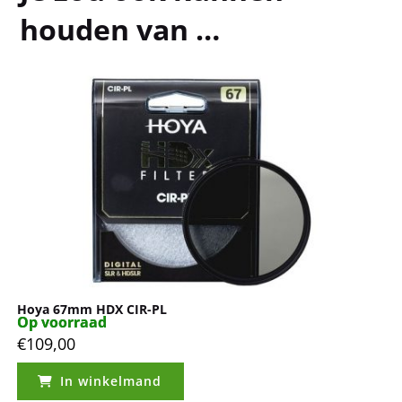
houden van …
Hoya 67mm HDX CIR-PL
Op voorraad
Op voorraad
€
109,00
In winkelmand