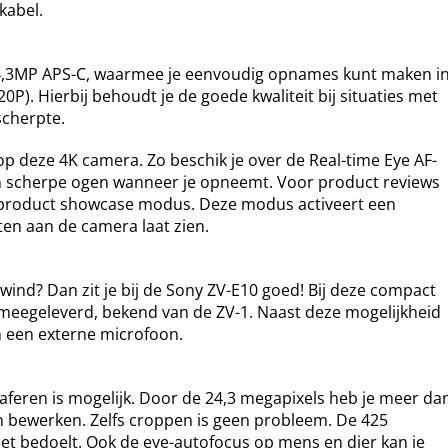
kabel.
24,3MP APS-C, waarmee je eenvoudig opnames kunt maken i
20P). Hierbij behoudt je de goede kwaliteit bij situaties met
scherpte.
p deze 4K camera. Zo beschik je over de Real-time Eye AF-
n scherpe ogen wanneer je opneemt. Voor product reviews
e product showcase modus. Deze modus activeert een
ten aan de camera laat zien.
e wind? Dan zit je bij de Sony ZV-E10 goed! Bij deze compact
eegeleverd, bekend van de ZV-1. Naast deze mogelijkheid
n een externe microfoon.
graferen is mogelijk. Door de 24,3 megapixels heb je meer da
n bewerken. Zelfs croppen is geen probleem. De 425
het bedoelt. Ook de eye-autofocus op mens en dier kan je