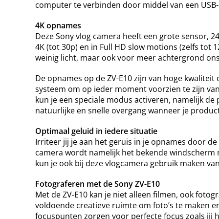
computer te verbinden door middel van een USB-
4K opnames
Deze Sony vlog camera heeft een grote sensor, 
4K (tot 30p) en in Full HD slow motions (zelfs tot 1
weinig licht, maar ook voor meer achtergrond on
De opnames op de ZV-E10 zijn van hoge kwaliteit o
systeem om op ieder moment voorzien te zijn va
kun je een speciale modus activeren, namelijk d
natuurlijke en snelle overgang wanneer je produc
Optimaal geluid in iedere situatie
Irriteer jij je aan het geruis in je opnames door d
camera wordt namelijk het bekende windscherm m
kun je ook bij deze vlogcamera gebruik maken va
Fotograferen met de Sony ZV-E10
Met de ZV-E10 kan je niet alleen filmen, ook foto
voldoende creatieve ruimte om foto’s te maken e
focuspunten zorgen voor perfecte focus zoals jij 