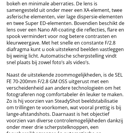
bokeh en minimale aberraties. De lens is
samengesteld uit onder meer een XA-element, twee
asferische elementen, vier lage dispersie-elementen
en twee Super ED-elementen. Bovendien beschikt de
lens over een Nano AR-coating die reflecties, flare en
spook vermindert voor nog betere contrasten en
kleurweergave. Met het snelle en constante F/2.8
diafragma kunt u ook uitstekend beelden vastleggen
bij weinig licht. Automatische scherpstelling vindt
snel plaats bij zowel foto’s als video’s.
Naast de uitstekende zoommogelijkheden, is de SEL
FE 70-200mm F/2.8 GM OSS uitgerust met een
verscheidenheid aan andere technologieën om het
fotograferen nog comfortabeler én leuker te maken.
Zo is hij voorzien van SteadyShot beeldstabilisatie
om trillingen te voorkomen, wat vooral prettig is bij
lange-afstandshots. Daarnaast is het objectief
voorzien van diverse controlemogelijkheden dankzij
onder meer drie scherpstelknoppen, een