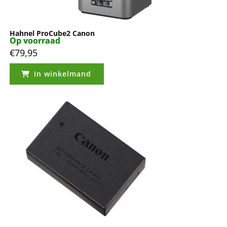
Hahnel ProCube2 Canon
Op voorraad
Op voorraad
€
79,95
In winkelmand