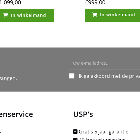
1.099,00
€
999,00
In winkelmand
In winkelmand
Ik ga akkoord met de priva
vangen.
enservice
USP's
s
Gratis 5 jaar garantie