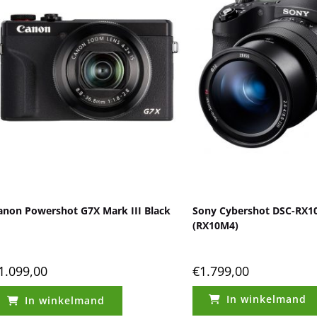
anon Powershot G7X Mark III Black
Sony Cybershot DSC-RX1
(RX10M4)
1.099,00
€
1.799,00
In winkelmand
In winkelmand